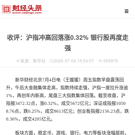
收评：沪指冲高回落涨0.32% 银行股再度走
强
来源：新华社
2025-07-04 15:54:07
555975
新华财经北京7月4日电（王媛媛）周五指数早盘震荡回
升，午后大金融集体走高，指数持续走强，沪指一度拉升涨逾
1%，再创年内新高，尾盘三大指数集体回落。截至收盘，沪
指报3472.32点，涨0.32%，成交5672亿元；深证成指报1050
8.76点，跌0.25%，成交8613亿元；创业板指报2156.23点，跌
0.36%，成交4205亿元。
板块方面，稳定币、游戏、银行、电力等板块涨幅居前，