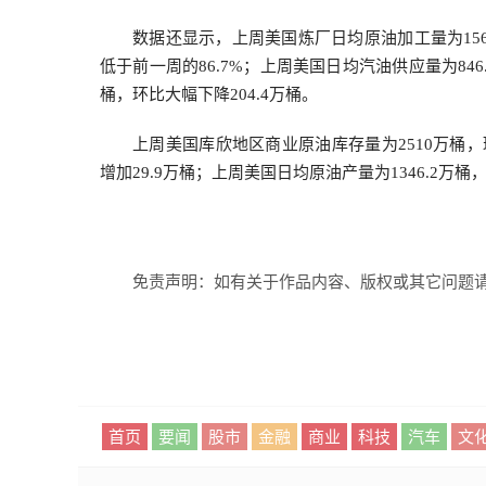
数据还显示，上周美国炼厂日均原油加工量为156
低于前一周的86.7%；上周美国日均汽油供应量为846
桶，环比大幅下降204.4万桶。
上周美国库欣地区商业原油库存量为2510万桶，
增加29.9万桶；上周美国日均原油产量为1346.2万
免责声明：如有关于作品内容、版权或其它问题请
首页
要闻
股市
金融
商业
科技
汽车
文